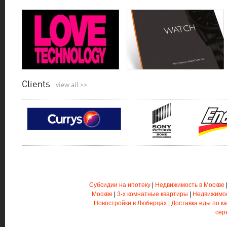
Clients
view all >>
Субсидии на ипотеку
|
Недвижимость в Москве
Москве
|
3-х комнатные квартиры
|
Недвижимос
Новостройки в Люберцах
|
Доставка еды по к
сер