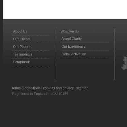
About Us
What we do
Brand Clarity
Our Clients
Our Experience
Our People
Retail Activation
Testimonials
Scrapbook
terms & conditions
l
cookies and privacy
l
sitemap
Registered in England no 05810465